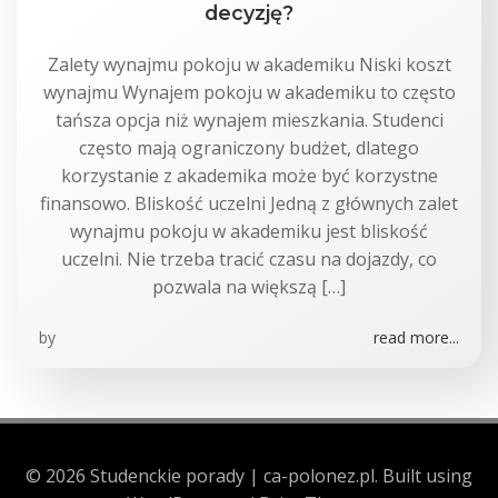
decyzję?
Zalety wynajmu pokoju w akademiku Niski koszt
wynajmu Wynajem pokoju w akademiku to często
tańsza opcja niż wynajem mieszkania. Studenci
często mają ograniczony budżet, dlatego
korzystanie z akademika może być korzystne
finansowo. Bliskość uczelni Jedną z głównych zalet
wynajmu pokoju w akademiku jest bliskość
uczelni. Nie trzeba tracić czasu na dojazdy, co
pozwala na większą […]
by
read more...
© 2026 Studenckie porady | ca-polonez.pl. Built using