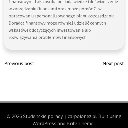
finansowym. Taka osoba posiada wiedzę i doświadczenie
w zarządzaniu finansami oraz może pomóc Ci w
opracowaniu spersonalizowanego planu oszczędzania.
Doradca finansowy może również udzielić cennych
wskazówek dotyczących inwestowania lub
rozwiązywania problemów finansowych.
Post
Post
Previous post
Next post
navigation
navi
© 2026 Studenckie porady | ca-polonez.pl. Built using
WordPress and Brite Theme .