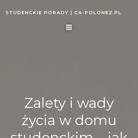
Skip
to
STUDENCKIE PORADY | CA-POLONEZ.PL
content
Zalety i wady
życia w domu
studenckim – jak