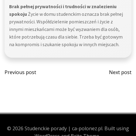
Brak pełnej prywatności i trudności w znalezieniu
spokoju
Życie w domu studenckim oznacza brak pełnej
prywatności. Współdzielenie pomieszczeń i życie z
innymi mieszkańcami może być wyzwaniem dla osób,
które potrzebują czasu dla siebie. Trzeba być gotowym
na kompromis i szukanie spokoju w innych miejscach.
Post
Post
Previous post
Next post
navigation
navi
© 2026 Studenckie porady | ca-polonez.pl. Built using